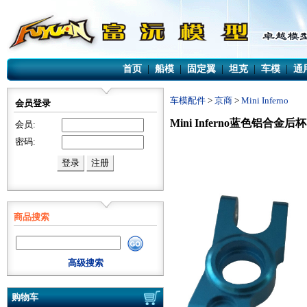
首页
|
船模
|
固定翼
|
坦克
|
车模
|
通
车模配件
>
京商
>
Mini Inferno
会员登录
Mini Inferno蓝色铝合金后杯
会员:
密码:
商品搜索
高级搜索
购物车