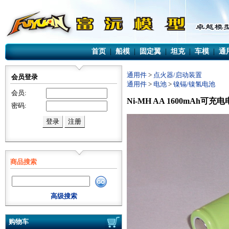
首页
|
船模
|
固定翼
|
坦克
|
车模
|
通
通用件
>
点火器/启动装置
会员登录
通用件
>
电池
>
镍镉/镍氢电池
会员:
Ni-MH AA 1600mAh可
密码:
商品搜索
高级搜索
购物车