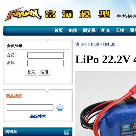
首页
|
船模
|
固定翼
|
坦克
|
车模
|
通
通用件
>
电池
>
锂电池
会员登录
会员:
LiPo 22.
密码:
商品搜索
高级搜索
购物车