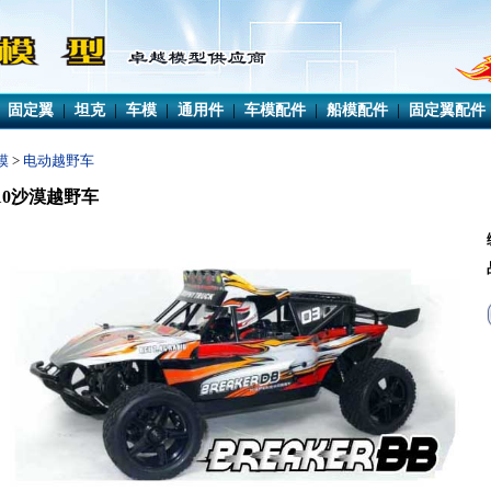
|
固定翼
|
坦克
|
车模
|
通用件
|
车模配件
|
船模配件
|
固定翼配件
模
>
电动越野车
/10沙漠越野车