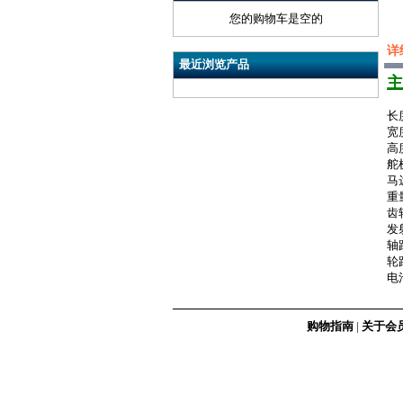
您的购物车是空的
详
最近浏览产品
主
长
宽
高
舵
马
重
齿轮
发
轴
轮
电池
购物指南
|
关于会