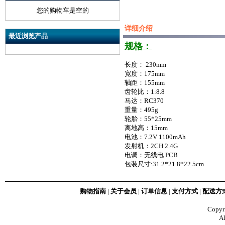
您的购物车是空的
详细介绍
最近浏览产品
规格：
长度： 230mm
宽度：175mm
轴距：155mm
齿轮比：1:8.8
马达：RC370
重量：495g
轮胎：55*25mm
离地高：15mm
电池：7.2V 1100mAh
发射机：2CH 2.4G
电调：无线电 PCB
包装尺寸:31.2*21.8*22.5cm
购物指南
|
关于会员
|
订单信息
|
支付方式
|
配送方
Copy
Al