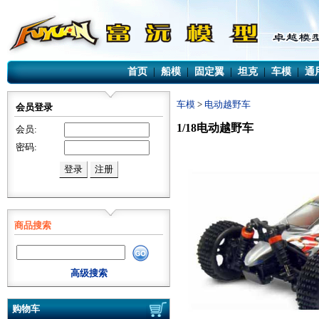
首页
|
船模
|
固定翼
|
坦克
|
车模
|
通
车模
>
电动越野车
会员登录
1/18电动越野车
会员:
密码:
商品搜索
高级搜索
购物车