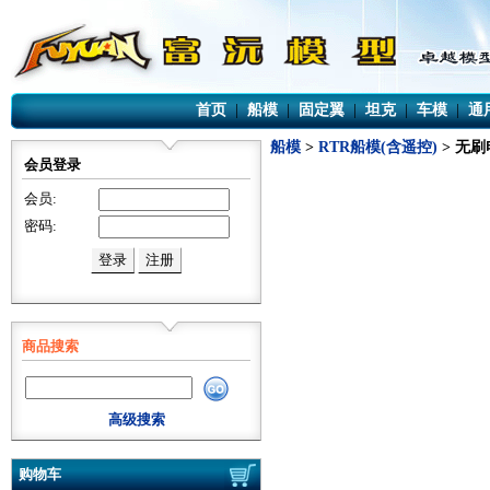
首页
|
船模
|
固定翼
|
坦克
|
车模
|
通
船模
>
RTR船模(含遥控)
> 无
会员登录
会员:
密码:
商品搜索
高级搜索
购物车