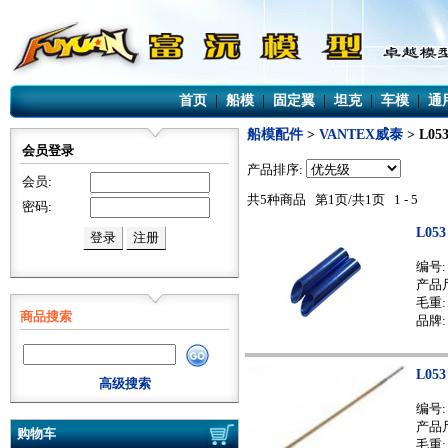
首页
|
船模
|
固定翼
|
坦克
|
车模
|
通
船模配件
>
VANTEX威泰
> L0
会员登录
产品排序:
会员:
共5种商品 第1页/共1页 1 - 5
密码:
L05
编号
产品尺
毛重: 
商品搜索
品牌:
L05
高级搜索
编号
产品尺
购物车
毛重: 