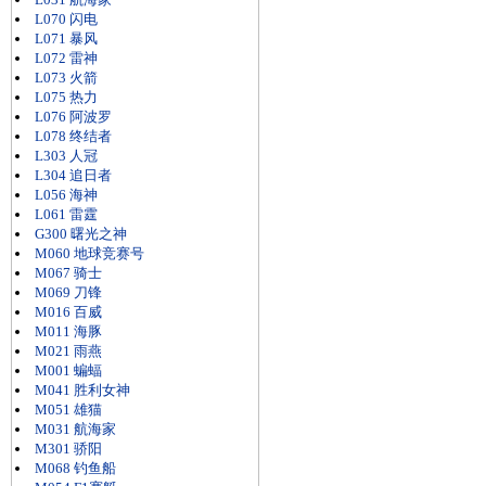
L070 闪电
L071 暴风
L072 雷神
L073 火箭
L075 热力
L076 阿波罗
L078 终结者
L303 人冠
L304 追日者
L056 海神
L061 雷霆
G300 曙光之神
M060 地球竞赛号
M067 骑士
M069 刀锋
M016 百威
M011 海豚
M021 雨燕
M001 蝙蝠
M041 胜利女神
M051 雄猫
M031 航海家
M301 骄阳
M068 钓鱼船