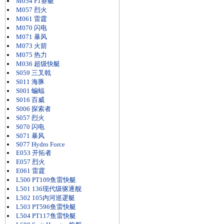
M054 F1赛艇
M057 烈火
M061 雷霆
M070 闪电
M071 暴风
M073 火箭
M075 热力
M036 超级快艇
S059 三叉戟
S011 海豚
S001 蝙蝠
S016 百威
S006 探索者
S057 烈火
S070 闪电
S071 暴风
S077 Hydro Force
E053 开拓者
E057 烈火
E061 雷霆
L500 PT109鱼雷快艇
L501 136现代级驱逐舰
L502 105内河巡逻艇
L503 PT596鱼雷快艇
L504 PT117鱼雷快艇