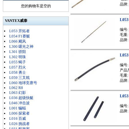
品牌:
您的购物车是空的
L05
VANTEX威泰
编号
L053 开拓者
毛重: 
L054 F1赛艇
品牌:
L066 飓风
L300 曙光之神
L301 骄阳
L05
L302 明珠
L055 蝎子
编号
L057 烈火
产品尺
L058 勇士
毛重: 
L059 三叉戟
品牌:
L060 地球竞赛号
L062 R8
L063 幻影
L0
L036 超级快艇
L046 冲击波
编号
L001 蝙蝠
品牌:
L006 探索者
L016 百威
L026 挑战者
L031 航海家