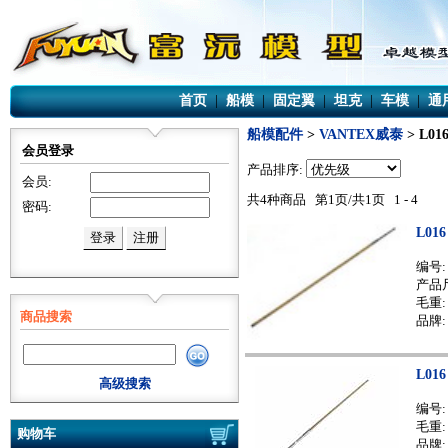
首页
|
船模
|
固定翼
|
坦克
|
车模
|
通
船模配件
>
VANTEX威泰
> L01
会员登录
产品排序:
会员:
共4种商品 第1页/共1页 1 - 4
密码:
L01
编号
产品尺
毛重: 
商品搜索
品牌:
L01
高级搜索
编号
毛重: 
购物车
品牌: