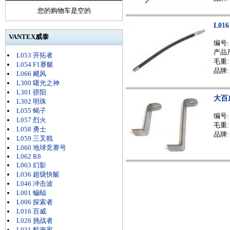
您的购物车是空的
L01
VANTEX威泰
编号
产品尺
L053 开拓者
毛重: 
L054 F1赛艇
品牌:
L066 飓风
L300 曙光之神
L301 骄阳
大百威
L302 明珠
L055 蝎子
编号
L057 烈火
毛重: 
L058 勇士
品牌:
L059 三叉戟
L060 地球竞赛号
L062 R8
L063 幻影
L036 超级快艇
L046 冲击波
L001 蝙蝠
L006 探索者
L016 百威
L026 挑战者
L031 航海家