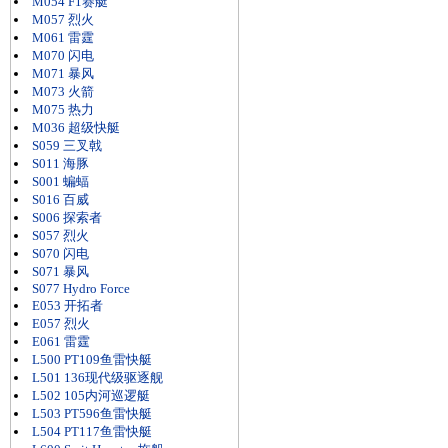
M054 F1赛艇
M057 烈火
M061 雷霆
M070 闪电
M071 暴风
M073 火箭
M075 热力
M036 超级快艇
S059 三叉戟
S011 海豚
S001 蝙蝠
S016 百威
S006 探索者
S057 烈火
S070 闪电
S071 暴风
S077 Hydro Force
E053 开拓者
E057 烈火
E061 雷霆
L500 PT109鱼雷快艇
L501 136现代级驱逐舰
L502 105内河巡逻艇
L503 PT596鱼雷快艇
L504 PT117鱼雷快艇