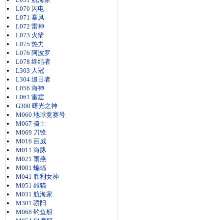
L070 闪电
L071 暴风
L072 雷神
L073 火箭
L075 热力
L076 阿波罗
L078 终结者
L303 人冠
L304 追日者
L056 海神
L061 雷霆
G300 曙光之神
M060 地球竞赛号
M067 骑士
M069 刀锋
M016 百威
M011 海豚
M021 雨燕
M001 蝙蝠
M041 胜利女神
M051 雄猫
M031 航海家
M301 骄阳
M068 钓鱼船