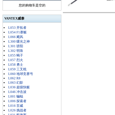
您的购物车是空的
VANTEX威泰
L053 开拓者
L054 F1赛艇
L066 飓风
L300 曙光之神
L301 骄阳
L302 明珠
L055 蝎子
L057 烈火
L058 勇士
L059 三叉戟
L060 地球竞赛号
L062 R8
L063 幻影
L036 超级快艇
L046 冲击波
L001 蝙蝠
L006 探索者
L016 百威
L026 挑战者
L031 航海家