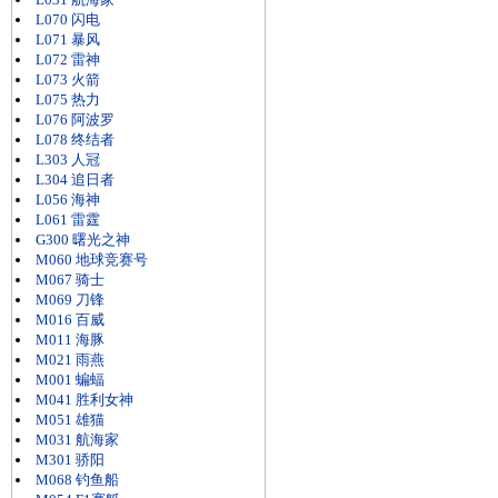
L070 闪电
L071 暴风
L072 雷神
L073 火箭
L075 热力
L076 阿波罗
L078 终结者
L303 人冠
L304 追日者
L056 海神
L061 雷霆
G300 曙光之神
M060 地球竞赛号
M067 骑士
M069 刀锋
M016 百威
M011 海豚
M021 雨燕
M001 蝙蝠
M041 胜利女神
M051 雄猫
M031 航海家
M301 骄阳
M068 钓鱼船