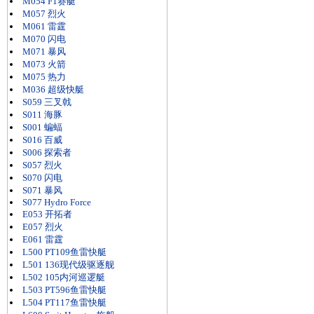
M054 F1赛艇
M057 烈火
M061 雷霆
M070 闪电
M071 暴风
M073 火箭
M075 热力
M036 超级快艇
S059 三叉戟
S011 海豚
S001 蝙蝠
S016 百威
S006 探索者
S057 烈火
S070 闪电
S071 暴风
S077 Hydro Force
E053 开拓者
E057 烈火
E061 雷霆
L500 PT109鱼雷快艇
L501 136现代级驱逐舰
L502 105内河巡逻艇
L503 PT596鱼雷快艇
L504 PT117鱼雷快艇