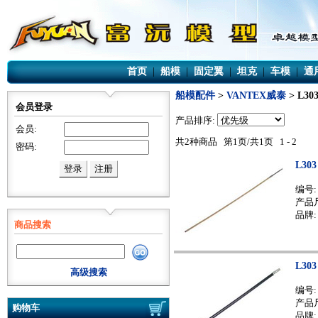
首页
|
船模
|
固定翼
|
坦克
|
车模
|
通
船模配件
>
VANTEX威泰
> L30
会员登录
产品排序:
会员:
共2种商品 第1页/共1页 1 - 2
密码:
L30
编号
产品尺
品牌:
商品搜索
L30
高级搜索
编号
产品尺
购物车
品牌: