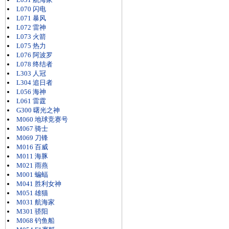
L070 闪电
L071 暴风
L072 雷神
L073 火箭
L075 热力
L076 阿波罗
L078 终结者
L303 人冠
L304 追日者
L056 海神
L061 雷霆
G300 曙光之神
M060 地球竞赛号
M067 骑士
M069 刀锋
M016 百威
M011 海豚
M021 雨燕
M001 蝙蝠
M041 胜利女神
M051 雄猫
M031 航海家
M301 骄阳
M068 钓鱼船