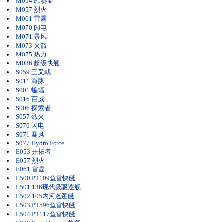
M054 F1赛艇
M057 烈火
M061 雷霆
M070 闪电
M071 暴风
M073 火箭
M075 热力
M036 超级快艇
S059 三叉戟
S011 海豚
S001 蝙蝠
S016 百威
S006 探索者
S057 烈火
S070 闪电
S071 暴风
S077 Hydro Force
E053 开拓者
E057 烈火
E061 雷霆
L500 PT109鱼雷快艇
L501 136现代级驱逐舰
L502 105内河巡逻艇
L503 PT596鱼雷快艇
L504 PT117鱼雷快艇