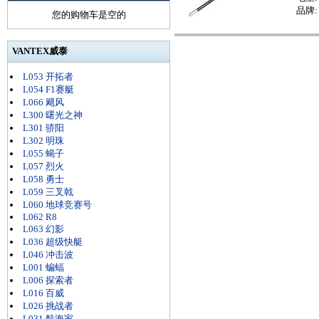
品牌:
您的购物车是空的
VANTEX威泰
L053 开拓者
L054 F1赛艇
L066 飓风
L300 曙光之神
L301 骄阳
L302 明珠
L055 蝎子
L057 烈火
L058 勇士
L059 三叉戟
L060 地球竞赛号
L062 R8
L063 幻影
L036 超级快艇
L046 冲击波
L001 蝙蝠
L006 探索者
L016 百威
L026 挑战者
L031 航海家