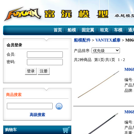
首页
|
船模
|
固定翼
|
坦克
|
车模
|
通
船模配件
>
VANTEX威泰
> M0
会员登录
产品排序:
会员:
共2种商品 第1页/共1页 1 - 2
密码:
M06
编号
产品尺
品牌:
商品搜索
M06
高级搜索
编号
产品尺
购物车
毛重: 