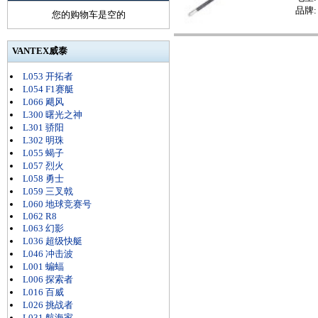
品牌:
您的购物车是空的
VANTEX威泰
L053 开拓者
L054 F1赛艇
L066 飓风
L300 曙光之神
L301 骄阳
L302 明珠
L055 蝎子
L057 烈火
L058 勇士
L059 三叉戟
L060 地球竞赛号
L062 R8
L063 幻影
L036 超级快艇
L046 冲击波
L001 蝙蝠
L006 探索者
L016 百威
L026 挑战者
L031 航海家