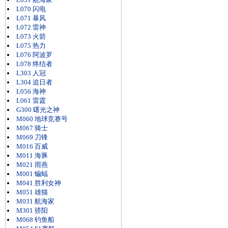
L070 闪电
L071 暴风
L072 雷神
L073 火箭
L075 热力
L076 阿波罗
L078 终结者
L303 人冠
L304 追日者
L056 海神
L061 雷霆
G300 曙光之神
M060 地球竞赛号
M067 骑士
M069 刀锋
M016 百威
M011 海豚
M021 雨燕
M001 蝙蝠
M041 胜利女神
M051 雄猫
M031 航海家
M301 骄阳
M068 钓鱼船