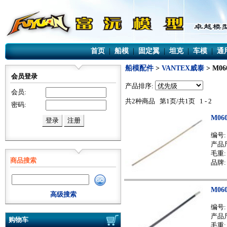
首页
|
船模
|
固定翼
|
坦克
|
车模
|
通
船模配件
>
VANTEX威泰
> M0
会员登录
产品排序:
会员:
共2种商品 第1页/共1页 1 - 2
密码:
M06
编号
产品尺
毛重: 
商品搜索
品牌:
M06
高级搜索
编号
产品尺
购物车
毛重: 