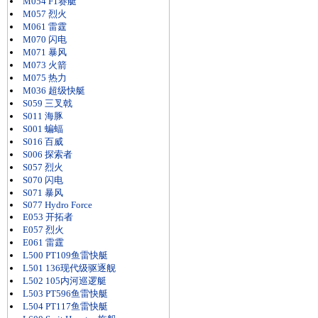
M054 F1赛艇
M057 烈火
M061 雷霆
M070 闪电
M071 暴风
M073 火箭
M075 热力
M036 超级快艇
S059 三叉戟
S011 海豚
S001 蝙蝠
S016 百威
S006 探索者
S057 烈火
S070 闪电
S071 暴风
S077 Hydro Force
E053 开拓者
E057 烈火
E061 雷霆
L500 PT109鱼雷快艇
L501 136现代级驱逐舰
L502 105内河巡逻艇
L503 PT596鱼雷快艇
L504 PT117鱼雷快艇